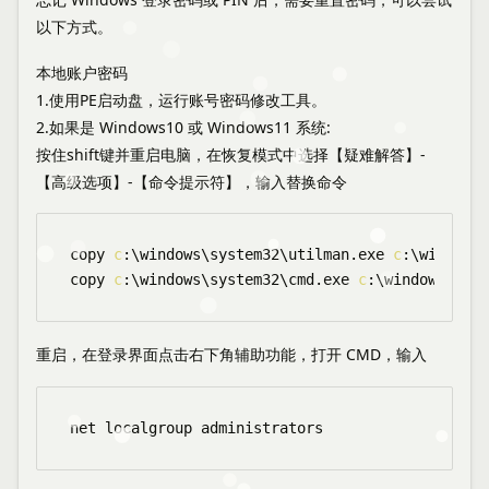
以下方式。
本地账户密码
1.使用PE启动盘，运行账号密码修改工具。
2.如果是 Windows10 或 Windows11 系统:
按住shift键并重启电脑，在恢复模式中选择【疑难解答】-
【高级选项】-【命令提示符】，输入替换命令
copy 
c
:
\
windows
\
system32
\
utilman.exe 
c
:
\
windows
\
copy 
c
:
\
windows
\
system32
\
cmd.exe 
c
:
\
windows
\
syst
重启，在登录界面点击右下角辅助功能，打开 CMD，输入