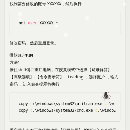
找到需要修改的账号 XXXXXX，然后执行
net 
user
 XXXXXX 
*
修改密码，然后重启登录。
微软账户PIN
方法1
按住shift键并重启电脑，在恢复模式中选择【疑难解答】-
【高级选项】-【命令提示符】，Loading ，选择账户 ，输入
密码 ，进入命令提示符执行
copy 
c
:
\
windows
\
system32
\
utilman.exe 
c
:
\
windows
\
copy 
c
:
\
windows
\
system32
\
cmd.exe 
c
:
\
windows
\
syst