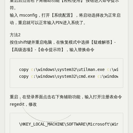
重启后点击右下角辅助功能【轻松使用】 按钮进入命令提示
符。
输入 msconfig，打开【系统配置】，将启动选择改为正常启
动，重启就可以正常输入PIN进入系统了。
方法2
按住shift键并重启电脑，在恢复模式中选择【疑难解答】-
【高级选项】-【命令提示符】，输入替换命令
copy 
c
:
\
windows
\
system32
\
utilman.exe 
c
:
\
windows
\
copy 
c
:
\
windows
\
system32
\
cmd.exe 
c
:
\
windows
\
syst
重启，在登录界面点击右下角辅助功能，输入打开注册表命令
regedit，修改