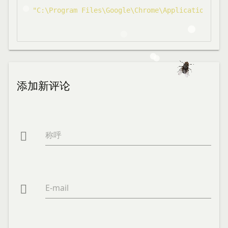
"C:\Program Files\Google\Chrome\Application\chro
添加新评论
称呼

E-mail
