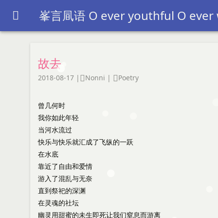
峯言凬语 O ever youthful O ever

故去
2018-08-17
|
Nonni
|
Poetry


曾几何时
我你如此年轻
当河水流过
快乐与快乐就汇成了飞纵的一跃
在水底
靠近了自由和爱情
游入了混乱与无奈
直到祭祀的深渊
在灵魂的社坛
幽灵用甜蜜的未生即死让我们窒息而游离