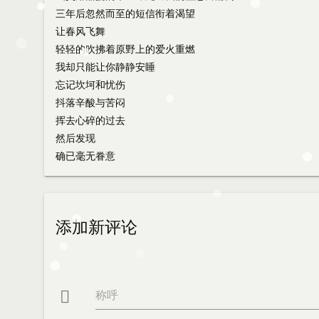
三年后忽然而至的短信衔着渴望
让春风飞舞
轻轻的吹拂着原野上的爱火重燃
我却只能让你静静安睡
忘记坎坷和忧伤
抖落辛酸与苦闷
挥去心碎的过去
然后发现
确已毫无眷意
添加新评论
称呼
