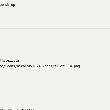
re/icons/hicolor/
48