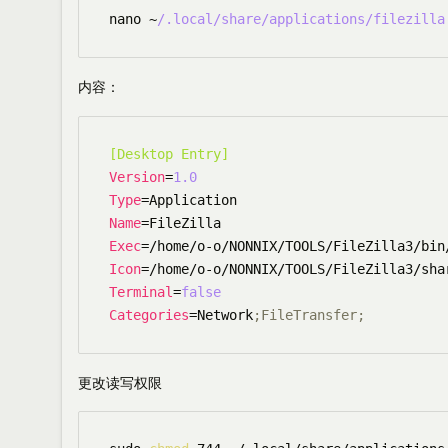
nano ~
/.local/share
/applications/filezilla
内容：
[Desktop Entry]
Version
=
1.0
Type
Name
Exec
Icon
=/home/o-o/NONNIX/TOOLS/FileZilla3/sha
Terminal
=
false
Categories
=Network
;FileTransfer;
更改读写权限