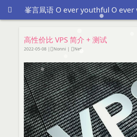
峯言凬语 O ever youthful O ever

高性价比 VPS 简介 + 测试
2022-05-08
|
Nonni
|
Net

