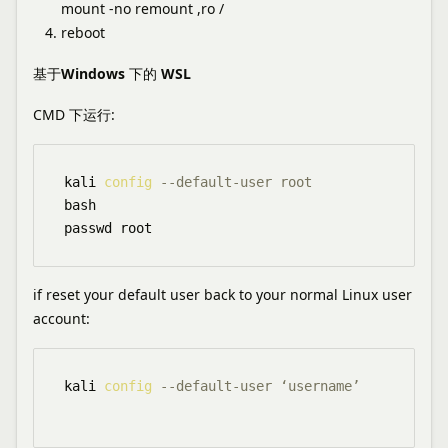
mount -no remount ,ro /
reboot
基于Windows 下的 WSL
CMD 下运行:
kali 
config
--default-user root 
bash

if reset your default user back to your normal Linux user
account:
kali 
config
--default-user ‘username’