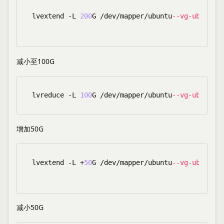
lvextend -L 
200
G /dev/mapper/ubuntu
--vg-ubuntu--
减小至100G
lvreduce -L 
100
G /dev/mapper/ubuntu
--vg-ubuntu--
增加50G
lvextend -L +
50
G /dev/mapper/ubuntu
--vg-ubuntu--
减小50G