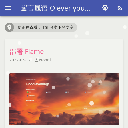
峯言凬语 O ever youthful O ever weeping~




您正在查看： TSI 分类下的文章
部署 Flame
2022-05-17
|
Nonni
