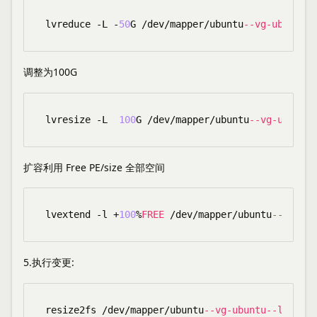
lvreduce -L -
50
G /dev/mapper/ubuntu
--vg-ubuntu--
调整为100G
lvresize -L  
100
G /dev/mapper/ubuntu
--vg-ubuntu-
扩容利用 Free PE/size 全部空间
lvextend 
-
l 
+
100
%
FREE
/
dev
/
mapper
/
ubuntu
--vg-ubu
5.执行变更:
resize2fs /dev/mapper/ubuntu
--vg-ubuntu--lv